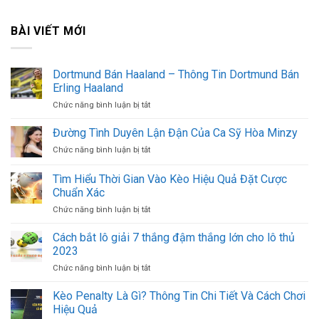
BÀI VIẾT MỚI
Dortmund Bán Haaland – Thông Tin Dortmund Bán
Erling Haaland
ở
Chức năng bình luận bị tắt
Dortmund
Bán
Đường Tình Duyên Lận Đận Của Ca Sỹ Hòa Minzy
Haaland
ở
Chức năng bình luận bị tắt
–
Đường
Thông
Tình
Tìm Hiểu Thời Gian Vào Kèo Hiệu Quả Đặt Cược
Tin
Duyên
Dortmund
Chuẩn Xác
Lận
Bán
ở
Chức năng bình luận bị tắt
Đận
Erling
Tìm
Của
Haaland
Hiểu
Ca
Cách bắt lô giải 7 thắng đậm thắng lớn cho lô thủ
Thời
Sỹ
2023
Gian
Hòa
ở
Chức năng bình luận bị tắt
Vào
Minzy
Cách
Kèo
bắt
Kèo Penalty Là Gì? Thông Tin Chi Tiết Và Cách Chơi
Hiệu
lô
Quả
Hiệu Quả
giải
Đặt