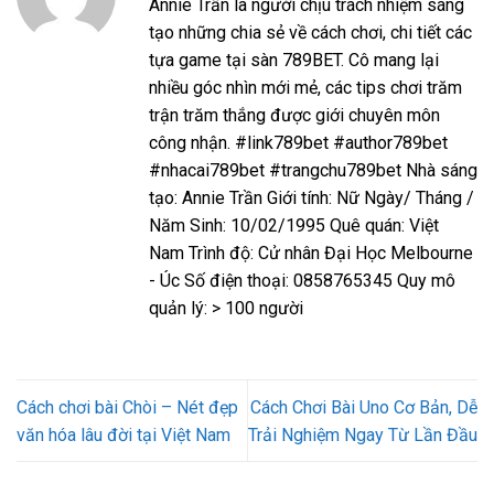
Annie Trần là người chịu trách nhiệm sáng
tạo những chia sẻ về cách chơi, chi tiết các
tựa game tại sàn 789BET. Cô mang lại
nhiều góc nhìn mới mẻ, các tips chơi trăm
trận trăm thắng được giới chuyên môn
công nhận. #link789bet #author789bet
#nhacai789bet #trangchu789bet Nhà sáng
tạo: Annie Trần Giới tính: Nữ Ngày/ Tháng /
Năm Sinh: 10/02/1995 Quê quán: Việt
Nam Trình độ: Cử nhân Đại Học Melbourne
- Úc Số điện thoại: 0858765345 Quy mô
quản lý: > 100 người
Cách chơi bài Chòi – Nét đẹp
Cách Chơi Bài Uno Cơ Bản, Dễ
văn hóa lâu đời tại Việt Nam
Trải Nghiệm Ngay Từ Lần Đầu