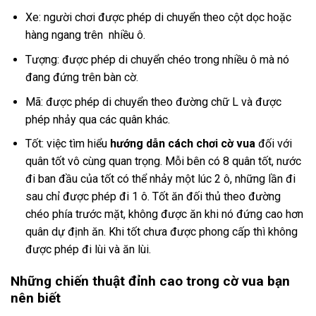
Xe: người chơi được phép di chuyển theo cột dọc hoặc
hàng ngang trên nhiều ô.
Tượng: được phép di chuyển chéo trong nhiều ô mà nó
đang đứng trên bàn cờ.
Mã: được phép di chuyển theo đường chữ L và được
phép nhảy qua các quân khác.
Tốt: việc tìm hiểu
hướng dẫn cách chơi cờ vua
đối với
quân tốt vô cùng quan trọng.
Mỗi bên có 8 quân tốt, nước
đi ban đầu của tốt có thể nhảy một lúc 2 ô, những lần đi
sau chỉ được phép đi 1 ô. Tốt ăn đối thủ theo đường
chéo phía trước mặt, không được ăn khi nó đứng cao hơn
quân dự định ăn. Khi tốt chưa được phong cấp thì không
được phép đi lùi và ăn lùi.
Những chiến thuật đỉnh cao trong cờ vua bạn
nên biết