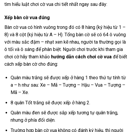
tìm hiểu luật chơi cờ vua chi tiết nhất ngay sau đây:
Xếp bàn cờ vua đúng
Bàn cờ vua có hình vuông trong đó có 8 hàng (ký hiệu từ 1 –
8) và 8 cột (ký hiệu từ A – H). Tổng bàn cờ sẽ có 64 ô vuông
với màu sắc đậm – nhạt xen kẽ nhau, người ta thường gọi là
ô tối và ô sáng để phân biệt. Người chơi trước khi tham gia
chơi cờ hãy tham khảo
hướng dẫn cách chơi cờ vua
để biết
cách xếp bàn cờ cho đúng:
Quân màu trắng sẽ được xếp ở hàng 1 theo thứ tự tính từ
a – h như sau: Xe – Mã – Tượng – Hậu – Vua – Tượng –
Mã – Xe.
8 quân Tốt trắng sẽ được xếp ở hàng 2.
Quân màu đen sẽ được sắp xếp tương tự quân trắng,
nhưng ở phía đối diện.
Trường hợp bàn cờ vua không có đánh ký hiệu, thì người