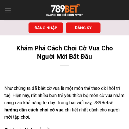
Bỏ
qua
nội
dung
ĐĂNG NHẬP
ĐĂNG KÝ
Khám Phá Cách Chơi Cờ Vua Cho
Người Mới Bắt Đầu
Như chúng ta đã biết cờ vua là một môn thể thao đòi hỏi trí
tuệ. Hiện nay, rất nhiều bạn trẻ yêu thích bộ môn cờ vua nhằm
nâng cao khả năng tư duy. Trong bài viết này, 789Betsẽ
hướng dẫn cách chơi cờ vua
chi tiết nhất dành cho người
mới tập chơi.