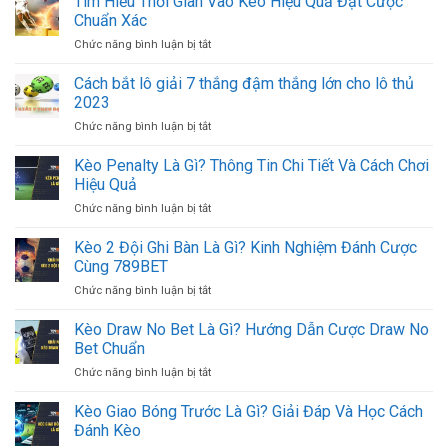
Tìm Hiểu Thời Gian Vào Kèo Hiệu Quả Đặt Cược
Duyên
Dortmund
Chuẩn Xác
Lận
Bán
ở
Chức năng bình luận bị tắt
Đận
Erling
Tìm
Của
Haaland
Hiểu
Ca
Cách bắt lô giải 7 thắng đậm thắng lớn cho lô thủ
Thời
Sỹ
2023
Gian
Hòa
ở
Chức năng bình luận bị tắt
Vào
Minzy
Cách
Kèo
bắt
Kèo Penalty Là Gì? Thông Tin Chi Tiết Và Cách Chơi
Hiệu
lô
Quả
Hiệu Quả
giải
Đặt
ở
Chức năng bình luận bị tắt
7
Cược
Kèo
thắng
Chuẩn
Penalty
Kèo 2 Đội Ghi Bàn Là Gì? Kinh Nghiệm Đánh Cược
đậm
Xác
Là
thắng
Cùng 789BET
Gì?
lớn
ở
Chức năng bình luận bị tắt
Thông
cho
Kèo
Tin
lô
2
Kèo Draw No Bet Là Gì? Hướng Dẫn Cược Draw No
Chi
thủ
Đội
Tiết
Bet Chuẩn
2023
Ghi
Và
ở
Chức năng bình luận bị tắt
Bàn
Cách
Kèo
Là
Chơi
Draw
Kèo Giao Bóng Trước Là Gì? Giải Đáp Và Học Cách
Gì?
Hiệu
No
Kinh
Đánh Kèo
Quả
Bet
Nghiệm