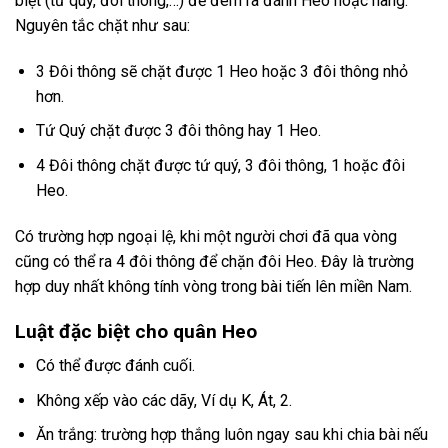
biệt (tứ quý, đôi thông,…) để đem ra đánh Heo hoặc hàng.
Nguyên tắc chặt như sau:
3 Đôi thông sẽ chặt được 1 Heo hoặc 3 đôi thông nhỏ
hơn.
Tứ Quý chặt được 3 đôi thông hay 1 Heo.
4 Đôi thông chặt được tứ quý, 3 đôi thông, 1 hoặc đôi
Heo.
Có trường hợp ngoại lệ, khi một người chơi đã qua vòng
cũng có thể ra 4 đôi thông để chặn đôi Heo. Đây là trường
hợp duy nhất không tính vòng trong
bài tiến lên miền Nam
.
Luật đặc biệt cho quân Heo
Có thể được đánh cuối.
Không xếp vào các dãy, Ví dụ K, Át, 2.
Ăn trắng: trường hợp thắng luôn ngay sau khi chia bài nếu