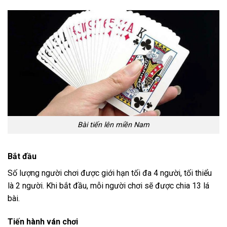
Bài tiến lên miền Nam
Bắt đầu
Số lượng người chơi được giới hạn tối đa 4 người, tối thiểu
là 2 người. Khi bắt đầu, mỗi người chơi sẽ được chia 13 lá
bài.
Tiến hành ván chơi