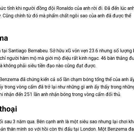
ức tỉnh khi người đồng đội Ronaldo của anh rời đi. Đã đến lúc an
y. Cũng chính từ đó mà phẩm chất ngôi sao của anh đã được thể
ema
h tại Santiago Bernabeu. Sở hữu xG vỏn vẹn 23.6 nhưng số lượng
 chỉ người hâm mộ mà giới mộ điệu rất kinh ngạc. 46 bàn thắng đ
mà không phải siêu tiền đạo nào cũng đạt được.
Benzema đã chứng kiến ​​cả số lần chạm bóng tổng thể của anh ấ
y trong vòng cấm đã trở lại như những gì anh ấy thấy trong nhữn
hi nhận đến 251 lần anh nhận bóng trong vòng cấm đối thủ.
thoại
ổi sau 3 năm qua. Bên cạnh anh là một siêu sao nhưng lại chơi kh
n thân mình so với hồi còn thi đấu tại London. Một
Benzema đa