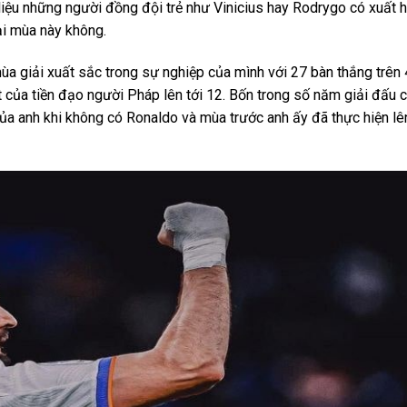
liệu những người đồng đội trẻ như Vinicius hay Rodrygo có xuất h
ại mùa này không.
a giải xuất sắc trong sự nghiệp của mình với 27 bàn thắng trên
hất của tiền đạo người Pháp lên tới 12. Bốn trong số năm giải đấu 
a anh khi không có Ronaldo và mùa trước anh ấy đã thực hiện lê