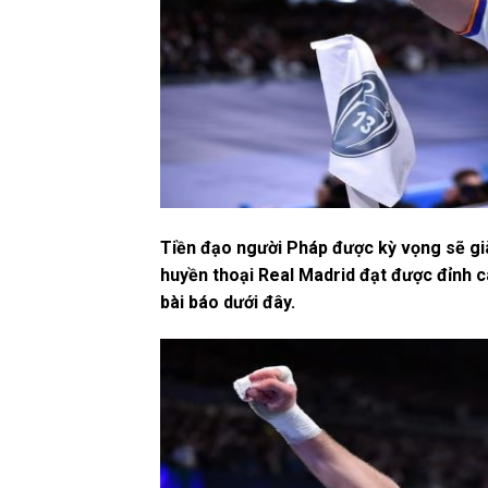
Tiền đạo người Pháp được kỳ vọng sẽ gi
huyền thoại Real Madrid đạt được đỉnh c
bài báo dưới đây.