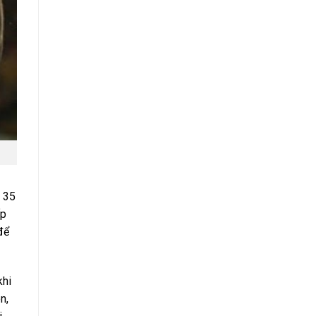
á 35
ấp
để
khi
n,