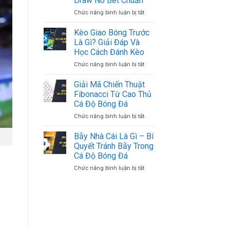
Draw No Bet Chuẩn
Bàn
Chơi
ở
Chức năng bình luận bị tắt
Là
Hiệu
Kèo
Gì?
Quả
Draw
Kinh
Kèo Giao Bóng Trước
No
Nghiệm
Là Gì? Giải Đáp Và
Bet
Đánh
Học Cách Đánh Kèo
Là
Cược
ở
Chức năng bình luận bị tắt
Gì?
Cùng
Kèo
Hướng
789BET
Giao
Dẫn
Giải Mã Chiến Thuật
Bóng
Cược
Fibonacci Từ Cao Thủ
Trước
Draw
Cá Độ Bóng Đá
Là
No
ở
Chức năng bình luận bị tắt
Gì?
Bet
Giải
Giải
Chuẩn
Mã
Đáp
Bẫy Nhà Cái Là Gì – Bí
Chiến
Và
Quyết Tránh Bẫy Trong
Thuật
Học
Cá Độ Bóng Đá
Fibonacci
Cách
ở
Chức năng bình luận bị tắt
Từ
Đánh
Bẫy
Cao
Kèo
Nhà
Thủ
Cái
Cá
Là
Độ
Gì
Bóng
–
Đá
Bí