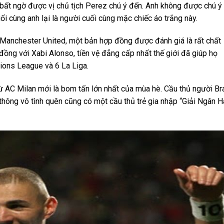
bất ngờ được vị chủ tịch Perez chú ý đến. Anh không được chú ý
ối cùng anh lại là người cuối cùng mặc chiếc áo trắng này.
Manchester United, một bản hợp đồng được đánh giá là rất chất
ồng với Xabi Alonso, tiền vệ đẳng cấp nhất thế giới đã giúp họ
ions League và 6 La Liga.
ừ AC Milan mới là bom tấn lớn nhất của mùa hè. Cầu thủ người Bra
thông vô tình quên cũng có một cầu thủ trẻ gia nhập “Giải Ngân H