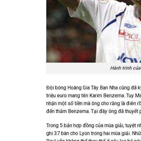
Hành trình của
Đội bóng Hoàng Gia Tây Ban Nha cũng đã ký 
triệu euro mang tên Karim Benzema. Tuy M
nhận một số tiền mà ông cho rằng là điên rồ 
đến thăm Benzema. Tại đây ông đã thuyết p
Trong 5 bản hợp đồng của mùa giải, tuyệt n
ghi 37 bàn cho Lyon trong hai mùa giải. Nh