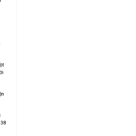
i
i
ột
ới
ện
c
 38