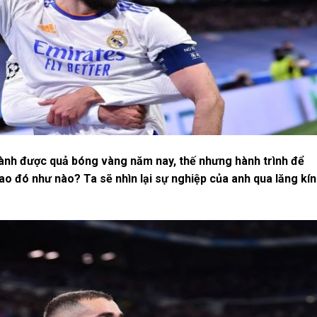
ành được quả bóng vàng năm nay, thế nhưng hành trình để
ao đó như nào? Ta sẽ nhìn lại sự nghiệp của anh qua lăng kí