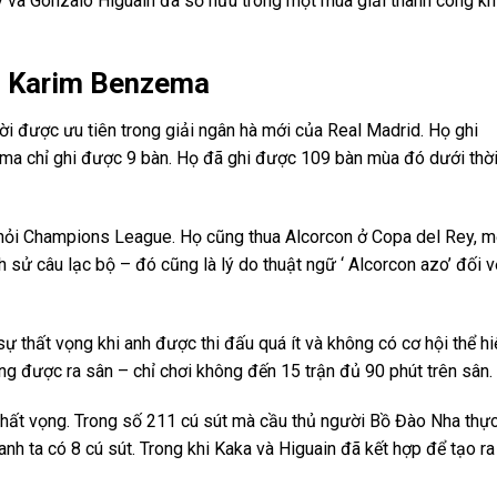
ày và Gonzalo Higuaín đã sở hữu trong một mùa giải thành công kh
ên Karim Benzema
ời được ưu tiên trong giải ngân hà mới của Real Madrid. Họ ghi
ema chỉ ghi được 9 bàn. Họ đã ghi được 109 bàn mùa đó dưới thờ
 khỏi Champions League. Họ cũng thua Alcorcon ở Copa del Rey, m
h sử câu lạc bộ – đó cũng là lý do thuật ngữ ‘ Alcorcon azo’ đối v
ự thất vọng khi anh được thi đấu quá ít và không có cơ hội thể hi
g được ra sân – chỉ chơi không đến 15 trận đủ 90 phút trên sân.
 thất vọng. Trong số 211 cú sút mà cầu thủ người Bồ Đào Nha thự
anh ta có 8 cú sút. Trong khi Kaka và Higuain đã kết hợp để tạo ra