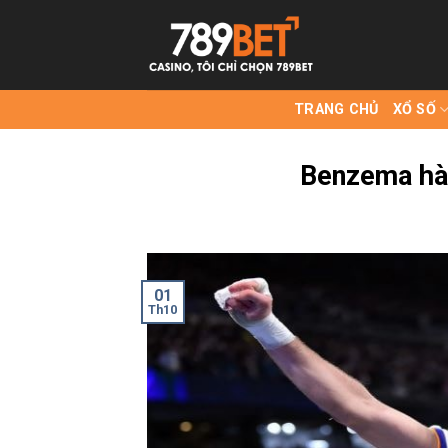
Bỏ
qua
nội
dung
TRANG CHỦ
XỔ SỐ
Benzema hành
01
Th10