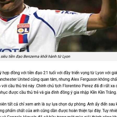
 siêu tiền đạo Benzema khởi hành từ Lyon
hợp đồng với tiền đạo 21 tuổi với đầy triển vọng từ Lyon với gi
anchester United cũng quan tâm, nhưng Alex Ferguson không ch
với cầu thủ trẻ này .Chính chủ tịch Florentino Perez đã đi rất xa 
hục được cầu thủ trẻ và gia đình đồng ý gia nhập Kền Kền Trắng.
hiên tất cả chỉ xem anh là sự lựa chọn dự phòng. Anh ấy đến sau 
ững phẩm chất của anh cũng dần được hoàn thiện tại đây. Tuy nhiê