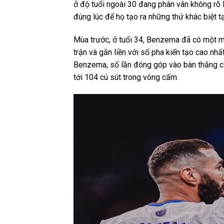
ở độ tuổi ngoài 30 đang phân vân không rõ 
đúng lúc để họ tạo ra những thứ khác biệt t
Mùa trước, ở tuổi 34, Benzema đã có một mù
trận và gắn liền với số pha kiến ​​tạo cao n
Benzema, số lần đóng góp vào bàn thắng củ
tới 104 cú sút trong vòng cấm.