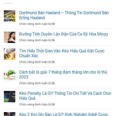
Dortmund Bán Haaland – Thông Tin Dortmund Bán
Erling Haaland
ở
Chức năng bình luận bị tắt
Dortmund
Bán
Đường Tình Duyên Lận Đận Của Ca Sỹ Hòa Minzy
Haaland
ở
Chức năng bình luận bị tắt
–
Đường
Thông
Tình
Tìm Hiểu Thời Gian Vào Kèo Hiệu Quả Đặt Cược
Tin
Duyên
Dortmund
Chuẩn Xác
Lận
Bán
ở
Chức năng bình luận bị tắt
Đận
Erling
Tìm
Của
Haaland
Hiểu
Ca
Cách bắt lô giải 7 thắng đậm thắng lớn cho lô thủ
Thời
Sỹ
2023
Gian
Hòa
ở
Chức năng bình luận bị tắt
Vào
Minzy
Cách
Kèo
bắt
Kèo Penalty Là Gì? Thông Tin Chi Tiết Và Cách Chơi
Hiệu
lô
Quả
Hiệu Quả
giải
Đặt
ở
Chức năng bình luận bị tắt
7
Cược
Kèo
thắng
Chuẩn
Penalty
Kèo 2 Đội Ghi Bàn Là Gì? Kinh Nghiệm Đánh Cược
đậm
Xác