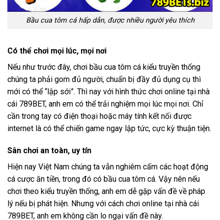
Bầu cua tôm cá hấp dẫn, được nhiều người yêu thích
Có thể chơi mọi lúc, mọi nơi
Nếu như trước đây, chơi bầu cua tôm cá kiểu truyền thống
chúng ta phải gom đủ người, chuẩn bị đầy đủ dụng cụ thì
mới có thể “lập sới”. Thì nay với hình thức chơi online tại nhà
cái 789BET, anh em có thể trải nghiệm mọi lúc mọi nơi. Chỉ
cần trong tay có điện thoại hoặc máy tính kết nối được
internet là có thể chiến game ngay lập tức, cực kỳ thuận tiện.
Sân chơi an toàn, uy tín
Hiện nay Việt Nam chúng ta vẫn nghiêm cấm các hoạt động
cá cược ăn tiền, trong đó có bầu cua tôm cá. Vậy nên nếu
chơi theo kiểu truyền thống, anh em dễ gặp vấn đề về pháp
lý nếu bị phát hiện. Nhưng với cách chơi online tại nhà cái
789BET, anh em không cần lo ngại vấn đề này.