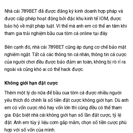
Nhà cái 789BET đã được đăng ký kinh doanh hợp pháp và
được cấp phép hoạt động bởi đặc khu kinh tế IOM, được
bảo hộ về mặt pháp luật. Vì thế mà anh em có thể an tâm khi
tham gia trải nghiệm bầu cua tôm cá online tại đây.
Bên cạnh đó, nhà cái 789BET cũng áp dụng cơ chế bảo mật
nghiêm ngặt. Tất cả các thông tin cá nhân, thông tin cá cược
của người chơi đều được bảo đảm an toàn, không bị rò rỉ ra
ngoài và cũng khó ai có thể hack được.
Không giới hạn đặt cược
Thêm một lý do nữa để bầu cua tôm cá được nhiều người
yêu thích đó chính là số tiền đặt cược không giới hạn. Dù anh
em có vốn cược nhỏ hay vốn lớn thì cũng đều có thể tham
gia. Đặc biệt nhà cái không giới hạn số lần đặt cược, tỷ lệ
đặt. Anh em tùy ý liệu cơm gắp mắm, chọn số tiền cược phù
hợp với số vốn của mình.