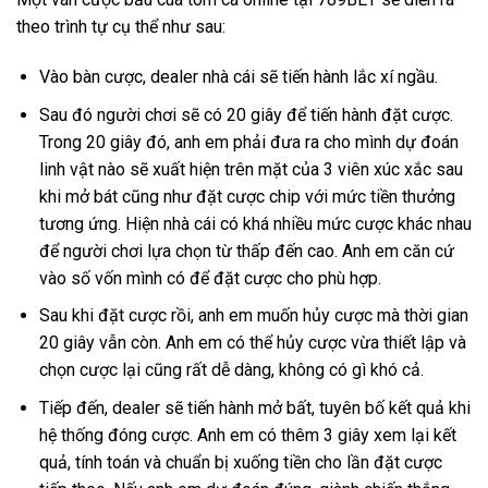
theo trình tự cụ thể như sau:
Vào bàn cược, dealer nhà cái sẽ tiến hành lắc xí ngầu.
Sau đó người chơi sẽ có 20 giây để tiến hành đặt cược.
Trong 20 giây đó, anh em phải đưa ra cho mình dự đoán
linh vật nào sẽ xuất hiện trên mặt của 3 viên xúc xắc sau
khi mở bát cũng như đặt cược chip với mức tiền thưởng
tương ứng. Hiện nhà cái có khá nhiều mức cược khác nhau
để người chơi lựa chọn từ thấp đến cao. Anh em căn cứ
vào số vốn mình có để đặt cược cho phù hợp.
Sau khi đặt cược rồi, anh em muốn hủy cược mà thời gian
20 giây vẫn còn. Anh em có thể hủy cược vừa thiết lập và
chọn cược lại cũng rất dễ dàng, không có gì khó cả.
Tiếp đến, dealer sẽ tiến hành mở bất, tuyên bố kết quả khi
hệ thống đóng cược. Anh em có thêm 3 giây xem lại kết
quả, tính toán và chuẩn bị xuống tiền cho lần đặt cược