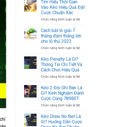
Tình
Bán
Tìm Hiểu Thời Gian
Duyên
Erling
Vào Kèo Hiệu Quả Đặt
Lận
Haaland
Cược Chuẩn Xác
Đận
ở
Chức năng bình luận bị tắt
Của
Tìm
Ca
Hiểu
Sỹ
Cách bắt lô giải 7
Thời
Hòa
thắng đậm thắng lớn
Gian
Minzy
cho lô thủ 2023
Vào
ở
Chức năng bình luận bị tắt
Kèo
Cách
Hiệu
bắt
Quả
Kèo Penalty Là Gì?
lô
Đặt
Thông Tin Chi Tiết Và
giải
Cược
Cách Chơi Hiệu Quả
7
Chuẩn
ở
Chức năng bình luận bị tắt
thắng
Xác
Kèo
đậm
Penalty
thắng
Kèo 2 Đội Ghi Bàn Là
Là
lớn
Gì? Kinh Nghiệm Đánh
Gì?
cho
Cược Cùng 789BET
Thông
lô
ở
Chức năng bình luận bị tắt
Tin
thủ
Kèo
Chi
2023
2
Tiết
Kèo Draw No Bet Là
chỉ
Đội
Và
Gì? Hướng Dẫn Cược
Ghi
Cách
 này