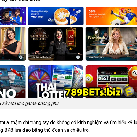
8 sở hữu kho game phong phú
hua, thậm chí trắng tay do không có kinh nghiệm và tìm hiểu kỹ l
ng BK8 lừa đảo bằng thủ đoạn và chiêu trò.