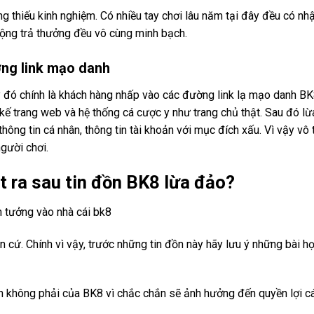
g thiếu kinh nghiệm. Có nhiều tay chơi lâu năm tại đây đều có nh
 động trả thưởng đều vô cùng minh bạch.
ờng link mạo danh
y đó chính là khách hàng nhấp vào các đường link lạ mạo danh BK
t kế trang web và hệ thống cá cược y như trang chủ thật. Sau đó lừ
ông tin cá nhân, thông tin tài khoản với mục đích xấu. Vì vậy vô 
gười chơi.
t ra sau tin đồn BK8 lừa đảo?
n tưởng vào nhà cái bk8
 cứ. Chính vì vậy, trước những tin đồn này hãy lưu ý những bài h
h không phải của BK8 vì chắc chắn sẽ ảnh hưởng đến quyền lợi c