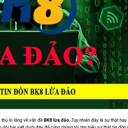
 thủ lo lắng về vấn đề
BK8 lừa đảo.
Tuy nhiên đây là sự thật hay 
o dõi bài viết dưới đây để cùng chúng tôi tìm hiểu sự thật tin đồn