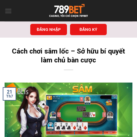
Bỏ
qua
nội
dung
ĐĂNG NHẬP
ĐĂNG KÝ
Cách chơi sâm lốc – Sở hữu bí quyết
làm chủ bàn cược
21
Th7