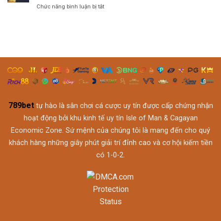
Và
ở
Chức năng bình luận bị tắt
Fibonacci
Học
Bẫy
Từ
Cách
Nhà
Cao
Đánh
Cái
Thủ
Kèo
Là
Cá
Gì
Độ
–
Bóng
Bí
Đá
Quyết
Tránh
Bẫy
Trong
789bet
tự hào là sân chơi cá cược uy tín được cấp chứng nhận
Cá
Độ
hoạt động bởi khu kinh tế uy tín Isle of Man & Cagayan
Bóng
Economic Zone. Sứ mệnh của chúng tôi là mang đến cho quý
Đá
khách hàng những giây phút giải trí đỉnh cao và cơ hội kiếm tiền
có 1-0-2.