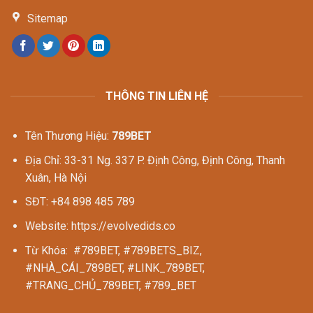
Sitemap
THÔNG TIN LIÊN HỆ
Tên Thương Hiệu:
789BET
Địa Chỉ: 33-31 Ng. 337 P. Định Công, Định Công, Thanh
Xuân, Hà Nội
SĐT: +84 898 485 789
Website: https://evolvedids.co
Từ Khóa: #789BET, #789BETS_BIZ,
#NHÀ_CÁI_789BET, #LINK_789BET,
#TRANG_CHỦ_789BET, #789_BET