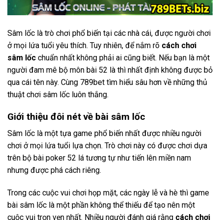
Sâm lốc là trò chơi phổ biến tại các nhà cái, được người chơi
ở mọi lứa tuổi yêu thích. Tuy nhiên, để nắm rõ
cách chơi
sâm lốc
chuẩn nhất không phải ai cũng biết. Nếu bạn là một
người đam mê bộ môn bài 52 là thì nhất định không được bỏ
qua cái tên này. Cùng 789bet tìm hiểu sâu hơn về những thủ
thuật chơi sâm lốc luôn thắng.
Giới thiệu đôi nét về bài sâm lốc
Sâm lốc là một tựa game phổ biến nhất được nhiều người
chơi ở mọi lứa tuổi lựa chọn. Trò chơi này có được chơi dựa
trên bộ bài poker 52 lá tương tự như tiến lên miền nam
nhưng được phá cách riêng.
Trong các cuộc vui chơi họp mặt, các ngày lễ và hè thì game
bài sâm lốc là một phần không thể thiếu để tạo nên một
cuộc vui trọn vẹn nhất. Nhiều người đánh giá rằng
cách chơi