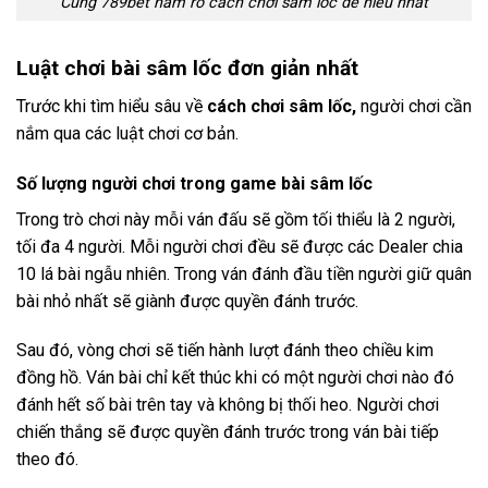
Cùng 789bet nắm rõ cách chơi sâm lốc dễ hiểu nhất
Luật chơi bài sâm lốc đơn giản nhất
Trước khi tìm hiểu sâu về
cách chơi sâm lốc,
người chơi cần
nắm qua các luật chơi cơ bản.
Số lượng người chơi trong game bài sâm lốc
Trong trò chơi này mỗi ván đấu sẽ gồm tối thiểu là 2 người,
tối đa 4 người. Mỗi người chơi đều sẽ được các Dealer chia
10 lá bài ngẫu nhiên. Trong ván đánh đầu tiền người giữ quân
bài nhỏ nhất sẽ giành được quyền đánh trước.
Sau đó, vòng chơi sẽ tiến hành lượt đánh theo chiều kim
đồng hồ. Ván bài chỉ kết thúc khi có một người chơi nào đó
đánh hết số bài trên tay và không bị thối heo. Người chơi
chiến thắng sẽ được quyền đánh trước trong ván bài tiếp
theo đó.