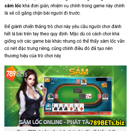
sâm lốc
khá đơn giản, nhiệm vụ chính trong game này chính
là sẽ cố gắng chặn bài người đi trước.
Để giành chiến thắng trò chơi này yêu cầu người chơi đánh
hết lá bài trên tay theo quy định. Mặc dù có cách chơi khá
giống với các game bài khác nhưng có thể thấy sâm lốc vẫn
có nét đặc trưng riêng, cũng chính điều đó đã tạo nên
thương hiệu của trò chơi này.