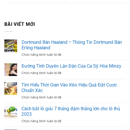
BÀI VIẾT MỚI
Dortmund Bán Haaland – Thông Tin Dortmund Bán
Erling Haaland
ở
Chức năng bình luận bị tắt
Dortmund
Bán
Đường Tình Duyên Lận Đận Của Ca Sỹ Hòa Minzy
Haaland
ở
Chức năng bình luận bị tắt
–
Đường
Thông
Tình
Tìm Hiểu Thời Gian Vào Kèo Hiệu Quả Đặt Cược
Tin
Duyên
Dortmund
Chuẩn Xác
Lận
Bán
ở
Chức năng bình luận bị tắt
Đận
Erling
Tìm
Của
Haaland
Hiểu
Ca
Cách bắt lô giải 7 thắng đậm thắng lớn cho lô thủ
Thời
Sỹ
2023
Gian
Hòa
ở
Chức năng bình luận bị tắt
Vào
Minzy
Cách
Kèo