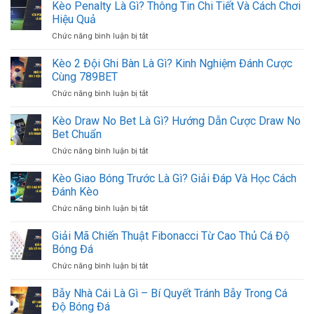
bắt
Kèo Penalty Là Gì? Thông Tin Chi Tiết Và Cách Chơi
Hiệu
lô
Quả
Hiệu Quả
giải
Đặt
ở
Chức năng bình luận bị tắt
7
Cược
Kèo
thắng
Chuẩn
Penalty
Kèo 2 Đội Ghi Bàn Là Gì? Kinh Nghiệm Đánh Cược
đậm
Xác
Là
thắng
Cùng 789BET
Gì?
lớn
ở
Chức năng bình luận bị tắt
Thông
cho
Kèo
Tin
lô
2
Kèo Draw No Bet Là Gì? Hướng Dẫn Cược Draw No
Chi
thủ
Đội
Tiết
Bet Chuẩn
2023
Ghi
Và
ở
Chức năng bình luận bị tắt
Bàn
Cách
Kèo
Là
Chơi
Draw
Kèo Giao Bóng Trước Là Gì? Giải Đáp Và Học Cách
Gì?
Hiệu
No
Kinh
Đánh Kèo
Quả
Bet
Nghiệm
ở
Chức năng bình luận bị tắt
Là
Đánh
Kèo
Gì?
Cược
Giao
Giải Mã Chiến Thuật Fibonacci Từ Cao Thủ Cá Độ
Hướng
Cùng
Bóng
Dẫn
Bóng Đá
789BET
Trước
Cược
ở
Chức năng bình luận bị tắt
Là
Draw
Giải
Gì?
No
Mã
Bẫy Nhà Cái Là Gì – Bí Quyết Tránh Bẫy Trong Cá
Giải
Bet
Chiến
Đáp
Độ Bóng Đá
Chuẩn
Thuật