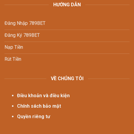
HƯỚNG DẪN
Đăng Nhập 789BET
Đăng Ký 789BET
Nạp Tiền
Rút Tiền
VỀ CHÚNG TÔI
Điều khoản và điều kiện
Chính sách bảo mật
Quyền riêng tư