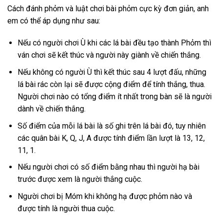
Cách đánh phỏm
và luật chơi bài phỏm cực kỳ đơn giản, anh
em có thể áp dụng như sau:
Nếu có người chơi Ù khi các lá bài đều tạo thành Phỏm thì
ván chơi sẽ kết thúc và người này giành về chiến thắng.
Nếu không có người Ù thì kết thúc sau 4 lượt đấu, những
lá bài rác còn lại sẽ được cộng điểm để tính thắng, thua.
Người chơi nào có tổng điểm ít nhất trong bàn sẽ là người
dành về chiến thắng.
Số điểm của mỗi lá bài là số ghi trên lá bài đó, tuy nhiên
các quân bài K, Q, J, A được tính điểm lần lượt là 13, 12,
11, 1.
Nếu người chơi có số điểm bằng nhau thì người hạ bài
trước được xem là người thắng cuộc.
Người chơi bị Móm khi không hạ được phỏm nào và
được tính là người thua cuộc.