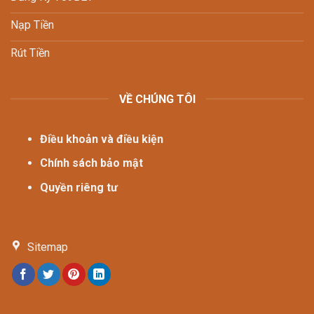
Nạp Tiền
Rút Tiền
VỀ CHÚNG TÔI
Điều khoản và điều kiện
Chính sách bảo mật
Quyền riêng tư
Sitemap