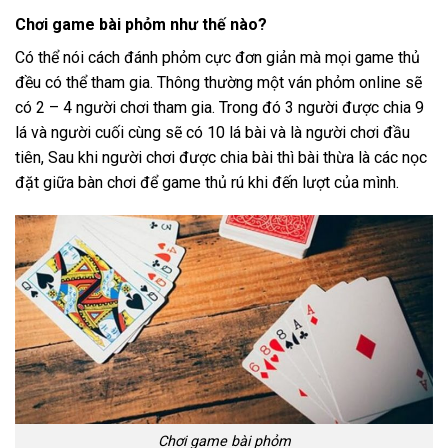
Chơi game bài phỏm như thế nào?
Có thể nói
cách đánh phỏm
cực đơn giản mà mọi game thủ
đều có thể tham gia. Thông thường một ván phỏm online sẽ
có 2 – 4 người chơi tham gia. Trong đó 3 người được chia 9
lá và người cuối cùng sẽ có 10 lá bài và là người chơi đầu
tiên, Sau khi người chơi được chia bài thì bài thừa là các nọc
đặt giữa bàn chơi để game thủ rú khi đến lượt của mình.
Chơi game bài phỏm