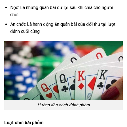
Nọc: Là những quân bài dư lại sau khi chia cho người
chơi.
Ăn chốt: Là hành động ăn quân bài của đối thủ tại lượt
đánh cuối cùng.
Hướng dẫn cách đánh phỏm
Luật chơi bài phỏm