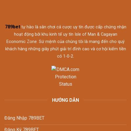
Bí
Đá
Quyết
Tránh
Bẫy
Trong
789bet
tự hào là sân chơi cá cược uy tín được cấp chứng nhận
Cá
Độ
hoạt động bởi khu kinh tế uy tín Isle of Man & Cagayan
Bóng
Economic Zone. Sứ mệnh của chúng tôi là mang đến cho quý
Đá
khách hàng những giây phút giải trí đỉnh cao và cơ hội kiếm tiền
có 1-0-2.
HƯỚNG DẪN
Đăng Nhập 789BET
Đăng Ký 789BET