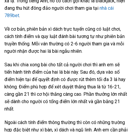
xa lạ. Trong tiếng Anh, nó có cách gọi khác là blackjack, hiện
đang thu hút đông đảo người chơi tham gia tại
nhà cái
789bet
.
Về cơ bản, phiên bản xì dách trực tuyến cũng có luật chơi,
cách tính điểm và quy luật đánh bài tương tự như phiên bản
truyền thống. Mỗi ván thường có 2-6 người tham gia và mỗi
người nhận được hai lá bài ngẫu nhiên.
Sau khi chia xong bài cho tất cả người chơi thì anh em sẽ
tiến hành tính điểm của hai lá bài này. Sau đó, dựa vào số
điểm hiện tại để quyết định có được rút thêm tối đa 3 lá hay
không. Điểm phù hợp để xét duyệt thắng thua là từ 16-21,
càng gần 21 thì cơ hội thắng càng cao. Phần thưởng lớn nhất
sẽ dành cho người có tổng điểm lớn nhất và gần bằng 21
nhất.
Ngoài cách tính điểm thông thường thì còn có những trường
hợp đặc biệt như xì bàn, xì dách và ngũ linh. Anh em cần phải