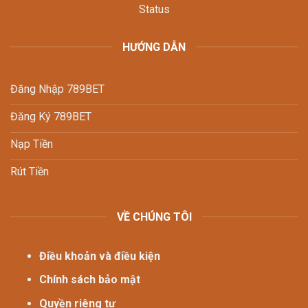
HƯỚNG DẪN
Đăng Nhập 789BET
Đăng Ký 789BET
Nạp Tiền
Rút Tiền
VỀ CHÚNG TÔI
Điều khoản và điều kiện
Chính sách bảo mật
Quyền riêng tư