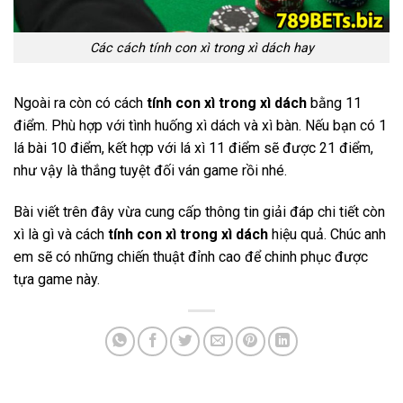
Các cách tính con xì trong xì dách hay
Ngoài ra còn có cách
tính con xì trong xì dách
bằng 11
điểm. Phù hợp với tình huống xì dách và xì bàn. Nếu bạn có 1
lá bài 10 điểm, kết hợp với lá xì 11 điểm sẽ được 21 điểm,
như vậy là thắng tuyệt đối ván game rồi nhé.
Bài viết trên đây vừa cung cấp thông tin giải đáp chi tiết còn
xì là gì và cách
tính con xì trong xì dách
hiệu quả. Chúc anh
em sẽ có những chiến thuật đỉnh cao để chinh phục được
tựa game này.