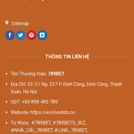
Sitemap
THÔNG TIN LIÊN HỆ
Tên Thương Hiệu:
789BET
Địa Chỉ: 33-31 Ng. 337 P. Định Công, Định Công, Thanh
Xuân, Hà Nội
SĐT: +84 898 485 789
Website: https://evolvedids.co
Từ Khóa: #789BET, #789BETS_BIZ,
#NHÀ_CÁI_789BET, #LINK_789BET,