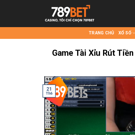
Bỏ
qua
nội
dung
TRANG CHỦ
XỔ SỐ
Game Tài Xỉu Rút Tiền
21
Th6