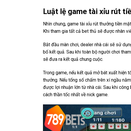
Luật lệ game tài xỉu rút t
Nhìn chung, game tài xỉu rút thưởng tiền mặt
Khi tham gia tất cả bet thủ sẽ được nhân vi
Bắt đầu màn chơi, dealer nhà cái sẽ sử dụn
bố kết quả. Sau khi toàn bộ người chơi tham
sẽ đưa ra kết quả chung cuộc.
Trong game, nếu kết quả mở bát xuất hiện t
thưởng. Nếu tổng số chấm trên xí ngầu nằm 
được lợi nhuận lớn từ nhà cái. Sau khi cô
cách thần tốc nhất về nick game.