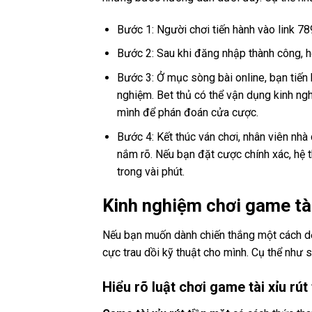
Bước 1: Người chơi tiến hành vào link 78
Bước 2: Sau khi đăng nhập thành công, h
Bước 3: Ở mục sòng bài online, bạn tiến
nghiệm. Bet thủ có thể vận dụng kinh ngh
mình để phán đoán cửa cược.
Bước 4: Kết thúc ván chơi, nhân viên nhà
nắm rõ. Nếu bạn đặt cược chính xác, hệ 
trong vài phút.
Kinh nghiệm chơi game tài
Nếu bạn muốn dành chiến thắng một cách dễ d
cực trau dồi kỹ thuật cho mình. Cụ thể như s
Hiểu rõ luật chơi game tài xỉu rút