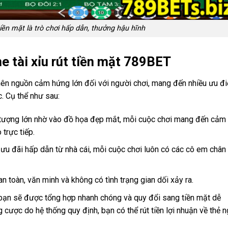
tiền mặt là trò chơi hấp dẫn, thưởng hậu hĩnh
 tài xỉu rút tiền mặt 789BET
o nên nguồn cảm hứng lớn đối với người chơi, mang đến nhiều ưu đ
. Cụ thể như sau:
ấn tượng lớn nhờ vào đồ họa đẹp mắt, mỗi cuộc chơi mang đến cảm
trực tiếp.
 ưu đãi hấp dẫn từ nhà cái, mỗi cuộc chơi luôn có các cô em chân
 an toàn, văn minh và không có tình trạng gian dối xảy ra.
bạn sẽ được tổng hợp nhanh chóng và quy đổi sang tiền mặt dễ
 cược do hệ thống quy định, bạn có thể rút tiền lợi nhuận về thẻ 