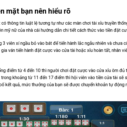
iền mặt bạn nên hiểu rõ
 có thông tin luật lệ tương tự như các màn chơi tài xỉu truyền thốn
ên mỹ nữ của nhà cái hướng dẫn chi tiết cách thức vào tiền đặt c
g 3 viên xí ngầu bỏ vào bát để tiến hành lắc ngẫu nhiên và chưa 
 gia ván tiến hành đặt cược vào cửa tài hoặc xỉu hoàn tất, nhân vi
ổng điểm từ 4 đến 10 thì người chơi đặt cược vào cửa xỉu ôm đủ t
trong khoảng từ 11 đến 17 điểm thì hội viên vào tiền cửa tài sẽ 
ng bố kết quả, mức thưởng của bạn sẽ được chuyển khoản tự động