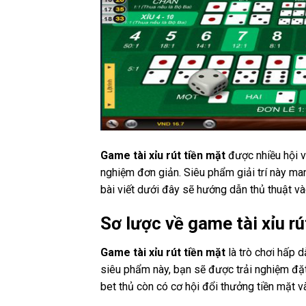
Game tài xỉu rút tiền mặt
được nhiều hội v
nghiệm đơn giản. Siêu phẩm giải trí này ma
bài viết dưới đây sẽ hướng dẫn thủ thuật v
Sơ lược về game tài xỉu rú
Game tài xỉu rút tiền mặt
là trò chơi hấp d
siêu phẩm này, bạn sẽ được trải nghiệm đặt c
bet thủ còn có cơ hội đổi thưởng tiền mặt v