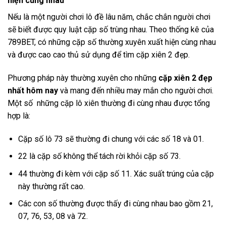
hiện cùng nhau
Nếu là một người chơi lô đề lâu năm, chắc chắn người chơi
sẽ biết được quy luật cặp số trùng nhau. Theo thống kê của
789BET, có những cặp số thường xuyên xuất hiện cùng nhau
và được cao cao thủ sử dụng để tìm cặp xiên 2 đẹp.
Phương pháp này thường xuyên cho những
cặp xiên 2 đẹp
nhất hôm nay
và mang đến nhiều may mắn cho người chơi.
Một số những cặp lô xiên thường đi cùng nhau được tổng
hợp là:
Cặp số lô 73 sẽ thường đi chung với các số 18 và 01.
22 là cặp số không thể tách rời khỏi cặp số 73.
44 thường đi kèm với cặp số 11. Xác suất trúng của cặp
này thường rất cao.
Các con số thường được thấy đi cùng nhau bao gồm 21,
07, 76, 53, 08 và 72.