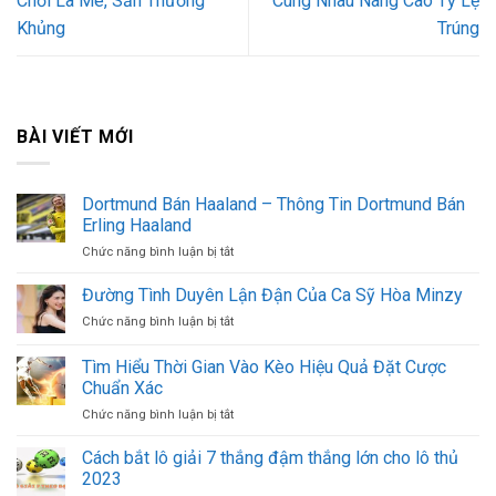
Chơi Là Mê, Săn Thưởng
Cùng Nhau Nâng Cao Tỷ Lệ
Khủng
Trúng
BÀI VIẾT MỚI
Dortmund Bán Haaland – Thông Tin Dortmund Bán
Erling Haaland
ở
Chức năng bình luận bị tắt
Dortmund
Bán
Đường Tình Duyên Lận Đận Của Ca Sỹ Hòa Minzy
Haaland
ở
Chức năng bình luận bị tắt
–
Đường
Thông
Tình
Tìm Hiểu Thời Gian Vào Kèo Hiệu Quả Đặt Cược
Tin
Duyên
Dortmund
Chuẩn Xác
Lận
Bán
ở
Chức năng bình luận bị tắt
Đận
Erling
Tìm
Của
Haaland
Hiểu
Ca
Cách bắt lô giải 7 thắng đậm thắng lớn cho lô thủ
Thời
Sỹ
2023
Gian
Hòa