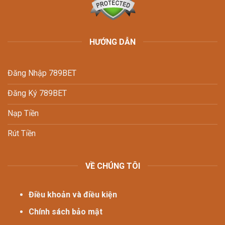
HƯỚNG DẪN
Đăng Nhập 789BET
Đăng Ký 789BET
Nạp Tiền
Rút Tiền
VỀ CHÚNG TÔI
Điều khoản và điều kiện
Chính sách bảo mật