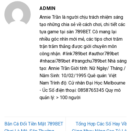
ADMIN
Annie Trần là người chịu trách nhiệm sáng
tạo những chia sẻ về cách chơi, chi tiết các
tựa game tại sàn 789BET. Cô mang lại
nhiều góc nhìn mới mẻ, các tips chơi trăm
trận trăm thắng được giới chuyên môn
công nhận. #link789bet #author789bet
#nhacai789bet #trangchu789bet Nhà sáng
tạo: Annie Trần Giới tính: Nữ Ngày/ Tháng /
Năm Sinh: 10/02/1995 Quê quán: Việt
Nam Trình độ: Cử nhân Đại Học Melbourne
- Úc Số điện thoại: 0858765345 Quy mô
quản lý: > 100 người
Bắn Cá Đổi Tiền Mặt 789BET
Tổng Hợp Các Số Hay Về