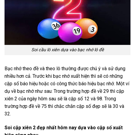
Soi cầu lô xiên dựa vào bạc nhớ lô đề
Bạc nhớ theo đề và theo lô thường được chú ý và sử dụng
nhiều hơn cả. Trước khi bạc nhớ xuất hiện thì sẽ có những
cặp số báo hiệu hoặc có công thức báo hiệu bạc nhớ. Một ví
dụ về bạc nhớ như sau: Trong trường hợp đề về 29 thì cặp
xiên 2 của ngày hôm sau sẽ là cặp số 12 và 98. Trong
trường hợp đề về 75 thì chắc chắn cặp số đẹp sẽ là 30 và
32.
Soi cặp xiên 2 đẹp nhất hôm nay dựa vào cặp số xuất