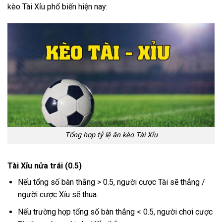
kèo Tài Xỉu phổ biến hiện nay:
Tổng hợp tỷ lệ ăn kèo Tài Xỉu
Tài Xỉu nửa trái (0.5)
Nếu tổng số bàn thắng > 0.5, người cược Tài sẽ thắng /
người cược Xỉu sẽ thua.
Nếu trường hợp tổng số bàn thắng < 0.5, người chơi cược