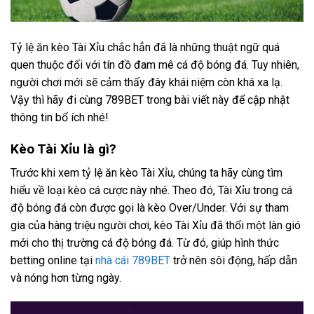
Tỷ lệ ăn kèo Tài Xỉu
chắc hẳn đã là những thuật ngữ quá
quen thuộc đối với tín đồ đam mê cá độ bóng đá. Tuy nhiên,
người chơi mới sẽ cảm thấy đây khái niệm còn khá xa lạ.
Vậy thì hãy đi cùng 789BET trong bài viết này để cập nhật
thông tin bổ ích nhé!
Kèo Tài Xỉu là gì?
Trước khi xem
tỷ lệ ăn kèo Tài Xỉu
, chúng ta hãy cùng tìm
hiểu về loại kèo cá cược này nhé. Theo đó, Tài Xỉu trong cá
độ bóng đá còn được gọi là kèo Over/Under. Với sự tham
gia của hàng triệu người chơi, kèo Tài Xỉu đã thổi một làn gió
mới cho thị trường cá độ bóng đá. Từ đó, giúp hình thức
betting online tại
nhà cái 789BET
trở nên sôi động, hấp dẫn
và nóng hơn từng ngày.