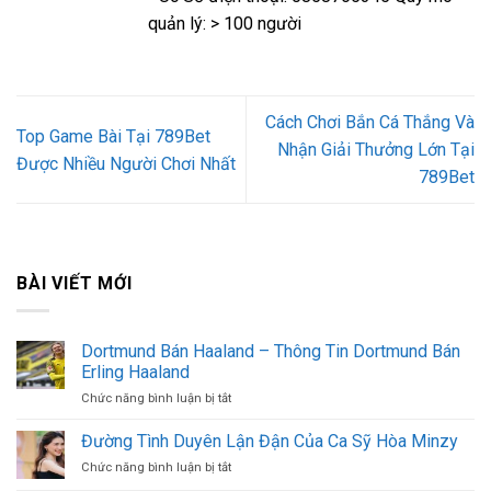
quản lý: > 100 người
Cách Chơi Bắn Cá Thắng Và
Top Game Bài Tại 789Bet
Nhận Giải Thưởng Lớn Tại
Được Nhiều Người Chơi Nhất
789Bet
BÀI VIẾT MỚI
Dortmund Bán Haaland – Thông Tin Dortmund Bán
Erling Haaland
ở
Chức năng bình luận bị tắt
Dortmund
Bán
Đường Tình Duyên Lận Đận Của Ca Sỹ Hòa Minzy
Haaland
ở
Chức năng bình luận bị tắt
–
Đường
Thông