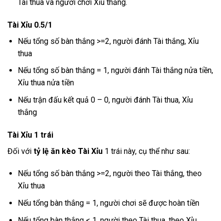
Tài thua và người chơi Xỉu thắng.
Tài Xỉu 0.5/1
Nếu tổng số bàn thắng >=2, người đánh Tài thắng, Xỉu
thua
Nếu tổng số bàn thắng = 1, người đánh Tài thắng nửa tiền,
Xỉu thua nửa tiền
Nếu trận đấu kết quả 0 – 0, người đánh Tài thua, Xỉu
thắng
Tài Xỉu 1 trái
Đối với
tỷ lệ ăn kèo Tài Xỉu
1 trái này, cụ thể như sau:
Nếu tổng số bàn thắng >=2, người theo Tài thắng, theo
Xỉu thua
Nếu tổng bàn thắng = 1, người chơi sẽ được hoàn tiền
Nếu tổng bàn thắng < 1, người theo Tài thua, theo Xỉu