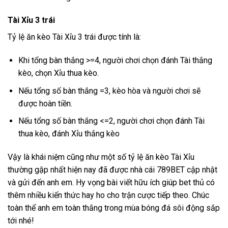
Tài Xỉu 3 trái
Tỷ lệ ăn kèo Tài Xỉu
3 trái được tính là:
Khi tổng bàn thắng >=4, người chơi chọn đánh Tài thắng
kèo, chọn Xỉu thua kèo.
Nếu tổng số bàn thắng =3, kèo hòa và người chơi sẽ
được hoàn tiền.
Nếu tổng số bàn thắng <=2, người chơi chọn đánh Tài
thua kèo, đánh Xỉu thắng kèo
Vậy là khái niệm cũng như một số
tỷ lệ ăn kèo Tài Xỉu
thường gặp nhất hiện nay đã được nhà cái 789BET cập nhật
và gửi đến anh em. Hy vọng bài viết hữu ích giúp bet thủ có
thêm nhiều kiến thức hay ho cho trận cược tiếp theo. Chúc
toàn thể anh em toàn thắng trong mùa bóng đá sôi động sắp
tới nhé!