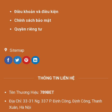
Điều khoản và điều kiện
Chính sách bảo mật
Quyền riêng tư
Sitemap
THÔNG TIN LIÊN HỆ
Tên Thương Hiệu:
789BET
Địa Chỉ: 33-31 Ng. 337 P. Định Công, Định Công, Thanh
Xuân, Hà Nội