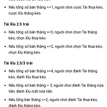
Nếu tổng số bàn thắng <=1, người chơi cược Tài thua kèo,
cược Xỉu thắng kèo.
Tài Xỉu 2.5 trái
Nếu tổng số bàn thắng >=3, người chơi chọn Tài thắng
kèo, chọn Xỉu thua kèo
Nếu tổng số bàn thắng <=2, người chơi chọn Tài thua kèo,
chọn Xỉu thắng kèo.
Tài Xỉu 2.5/3 trái
Nếu tổng số bàn thắng >=4, người chơi đánh Tài thắng
kèo, đánh Xỉu thua kèo.
Nếu tổng số bàn thắng = 3, người chơi đánh Tài thắng nửa
tiền, đánh Xỉu mất nửa tiền.
Nếu tổng bàn thắng <=2, người chơi đánh Tài thua kèo,
đánh Xỉu thắng kèo.