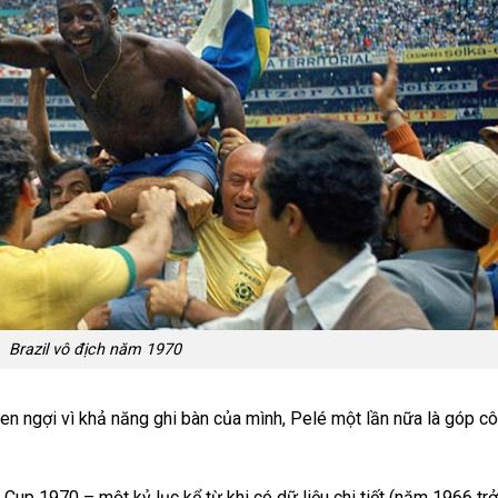
Brazil vô địch năm 1970
hen ngợi vì khả năng ghi bàn của mình, Pelé một lần nữa là góp c
 Cup 1970 – một kỷ lục kể từ khi có dữ liệu chi tiết (năm 1966 trở