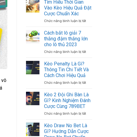
Tình
Bán
Tìm Hiểu Thời Gian
Duyên
Erling
Vào Kèo Hiệu Quả Đặt
Lận
Haaland
Cược Chuẩn Xác
Đận
ở
Chức năng bình luận bị tắt
Của
Tìm
Ca
Hiểu
Sỹ
Cách bắt lô giải 7
Thời
Hòa
thắng đậm thắng lớn
Gian
Minzy
cho lô thủ 2023
Vào
ở
Chức năng bình luận bị tắt
Kèo
Cách
Hiệu
bắt
Quả
Kèo Penalty Là Gì?
lô
Đặt
Thông Tin Chi Tiết Và
giải
Cược
Cách Chơi Hiệu Quả
7
Chuẩn
 vô
ở
Chức năng bình luận bị tắt
thắng
Xác
á
Kèo
đậm
Penalty
thắng
Kèo 2 Đội Ghi Bàn Là
Là
lớn
Gì? Kinh Nghiệm Đánh
Gì?
cho
Cược Cùng 789BET
Thông
lô
ở
Chức năng bình luận bị tắt
Tin
thủ
Kèo
Chi
2023
2
Tiết
Kèo Draw No Bet Là
Đội
Và
Gì? Hướng Dẫn Cược
Ghi
Cách