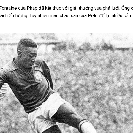
Fontaine của Pháp đã kết thúc với giải thưởng vua phá lưới. Ông 
cách ấn tượng. Tuy nhiên màn chào sân của Pele để lại nhiều cảm