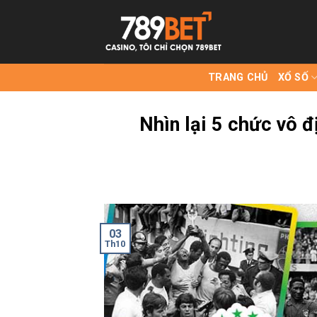
Bỏ
qua
nội
dung
TRANG CHỦ
XỔ SỐ
Nhìn lại 5 chức vô đ
03
Th10