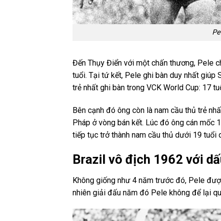
Pe
Đến Thụy Điển với một chấn thương, Pele chỉ
tuổi. Tại tứ kết, Pele ghi bàn duy nhất giú
trẻ nhất ghi bàn trong VCK World Cup: 17 tu
Bên cạnh đó ông còn là nam cầu thủ trẻ nhất
Pháp ở vòng bán kết. Lúc đó ông cán mốc 17 
tiếp tục trở thành nam cầu thủ dưới 19 tuổi 
Brazil vô địch 1962 với d
Không giống như 4 năm trước đó, Pele được
nhiên giải đấu năm đó Pele không để lại qu