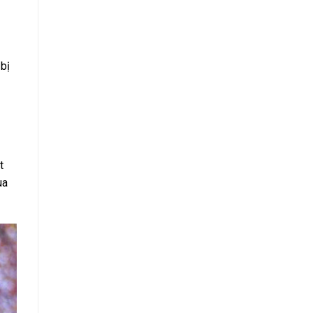
bị
t
ua