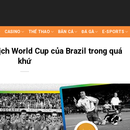
CASINO
THỂ THAO
BẮN CÁ
ĐÁ GÀ
E-SPORTS
ịch World Cup của Brazil trong quá
khứ