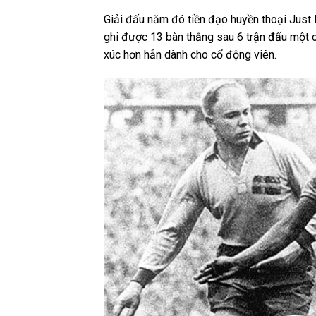
Giải đấu năm đó tiền đạo huyền thoại Just 
ghi được 13 bàn thắng sau 6 trận đấu một 
xúc hơn hẳn dành cho cổ động viên.