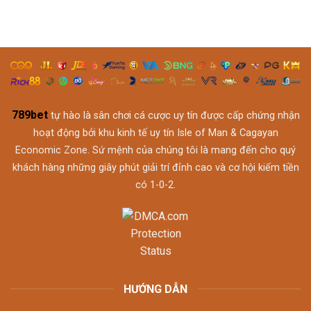
Cao
Đánh
Cái
Thủ
Kèo
Là
Cá
Gì
Độ
–
Bóng
Bí
Đá
Quyết
Tránh
Bẫy
Trong
789bet
tự hào là sân chơi cá cược uy tín được cấp chứng nhận
Cá
Độ
hoạt động bởi khu kinh tế uy tín Isle of Man & Cagayan
Bóng
Economic Zone. Sứ mệnh của chúng tôi là mang đến cho quý
Đá
khách hàng những giây phút giải trí đỉnh cao và cơ hội kiếm tiền
có 1-0-2.
HƯỚNG DẪN