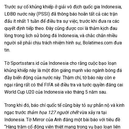
Trước sự cố khủng khiếp ở giải vô địch quốc gia Indonesia,
LĐBĐ nước này (PSSI) đã thông báo hoãn tất cả các trận
đấu ít nhất 1 tuần để điều tra sự việc, trước khi đưa ra các
quyết định tiếp theo. Đây cũng được coi là thảm kịch đau
lòng trong lịch sử bóng đá Indonesia, và chắc chắn nhiều
người sẽ phải chịu trách nhiệm hình sự, Bolatimes.com đưa
tin.
Tờ Sportsstars.id của Indonesia cho rằng cuộc bạo loạn
khủng khiếp này là một đòn giáng mạnh vào ngành bóng đá
đầy biến động của nước này. Thậm chí, tờ báo này còn e
ngại rằng rất có thể FIFA sẽ điều tra và tước quyền đăng cai
World Cup U20 của Indonesia vào tháng 5 năm sau.
Trong khi đó, báo chí quốc tế cũng bày tỏ sự phẫn nộ và kinh
ngạc trước
thảm họa 127 người chết
vừa xảy ra tại
Indonesia. Tờ Mirror của Anh đăng một bài báo với tiêu đề
“Hàng trăm cổ động viên thiệt mạng trong vụ bạo loạn liên