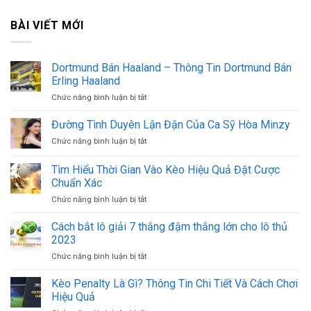
BÀI VIẾT MỚI
Dortmund Bán Haaland – Thông Tin Dortmund Bán
Erling Haaland
ở
Chức năng bình luận bị tắt
Dortmund
Bán
Đường Tình Duyên Lận Đận Của Ca Sỹ Hòa Minzy
Haaland
ở
Chức năng bình luận bị tắt
–
Đường
Thông
Tình
Tìm Hiểu Thời Gian Vào Kèo Hiệu Quả Đặt Cược
Tin
Duyên
Dortmund
Chuẩn Xác
Lận
Bán
ở
Chức năng bình luận bị tắt
Đận
Erling
Tìm
Của
Haaland
Hiểu
Ca
Cách bắt lô giải 7 thắng đậm thắng lớn cho lô thủ
Thời
Sỹ
2023
Gian
Hòa
ở
Chức năng bình luận bị tắt
Vào
Minzy
Cách
Kèo
bắt
Kèo Penalty Là Gì? Thông Tin Chi Tiết Và Cách Chơi
Hiệu
lô
Quả
Hiệu Quả
giải
Đặt