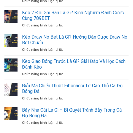
ở
Chức năng bình luận bị tắt
7
Cược
Kèo
thắng
Chuẩn
Penalty
Kèo 2 Đội Ghi Bàn Là Gì? Kinh Nghiệm Đánh Cược
đậm
Xác
Là
thắng
Cùng 789BET
Gì?
lớn
ở
Chức năng bình luận bị tắt
Thông
cho
Kèo
Tin
lô
2
Kèo Draw No Bet Là Gì? Hướng Dẫn Cược Draw No
Chi
thủ
Đội
Tiết
Bet Chuẩn
2023
Ghi
Và
ở
Chức năng bình luận bị tắt
Bàn
Cách
Kèo
Là
Chơi
Draw
Kèo Giao Bóng Trước Là Gì? Giải Đáp Và Học Cách
Gì?
Hiệu
No
Kinh
Đánh Kèo
Quả
Bet
Nghiệm
ở
Chức năng bình luận bị tắt
Là
Đánh
Kèo
Gì?
Cược
Giao
Giải Mã Chiến Thuật Fibonacci Từ Cao Thủ Cá Độ
Hướng
Cùng
Bóng
Dẫn
Bóng Đá
789BET
Trước
Cược
ở
Chức năng bình luận bị tắt
Là
Draw
Giải
Gì?
No
Mã
Bẫy Nhà Cái Là Gì – Bí Quyết Tránh Bẫy Trong Cá
Giải
Bet
Chiến
Đáp
Độ Bóng Đá
Chuẩn
Thuật
Và
ở
Chức năng bình luận bị tắt
Fibonacci
Học
Bẫy
Từ
Cách
Nhà