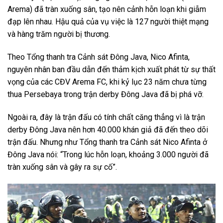
Arema) đã tràn xuống sân, tạo nên cảnh hỗn loạn khi giẫm
đạp lên nhau. Hậu quả của vụ việc là 127 người thiệt mạng
và hàng trăm người bị thương.
Theo Tổng thanh tra Cảnh sát Đông Java, Nico Afinta,
nguyên nhân ban đầu dẫn đến thảm kịch xuất phát từ sự thất
vọng của các CĐV Arema FC, khi kỷ lục 23 năm chưa từng
thua Persebaya trong trận derby Đông Java đã bị phá vỡ.
Ngoài ra, đây là trận đấu có tính chất căng thẳng vì là trận
derby Đông Java nên hơn 40.000 khán giả đã đến theo dõi
trận đấu. Nhưng như Tổng thanh tra Cảnh sát Nico Afinta ở
Đông Java nói: “Trong lúc hỗn loạn, khoảng 3.000 người đã
tràn xuống sân và gây ra sự cố”.