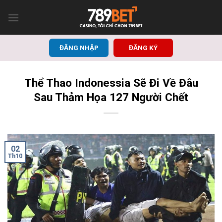
Bỏ
qua
nội
dung
ĐĂNG NHẬP
ĐĂNG KÝ
Thể Thao Indonessia Sẽ Đi Về Đâu
Sau Thảm Họa 127 Người Chết
02
Th10